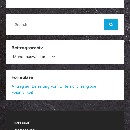
Search
Search
for:
Beitragsarchiv
Beitragsarchiv
Formulare
Antrag auf Befreiung vom Unterricht_ religiöse
Feierlichkeit
Impressum