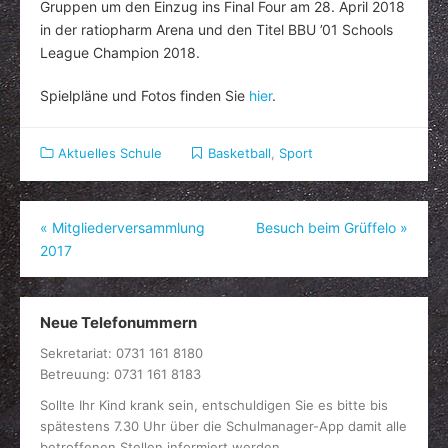
Gruppen um den Einzug ins Final Four am 28. April 2018
in der ratiopharm Arena und den Titel BBU ’01 Schools
League Champion 2018.
Spielpläne und Fotos finden Sie
hier
.
Aktuelles Schule
Basketball
,
Sport
Beitragsnavigation
«
Mitgliederversammlung
Besuch beim Grüffelo
»
2017
Neue Telefonummern
Sekretariat: 0731 161 8180
Betreuung: 0731 161 8183
Sollte Ihr Kind krank sein, entschuldigen Sie es bitte bis
spätestens 7.30 Uhr über die Schulmanager-App damit alle
betroffenen Stellen informiert werden.