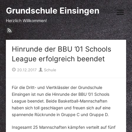
Skip
Grundschule Einsingen
to
open
content
menu
Herzlich Willkommen!
Hinrunde der BBU ’01 Schools
League erfolgreich beendet
Posted
Author
20.12.2017
Schule
on
Für die Dritt- und Viertklässler der Grundschule
Einsingen ist nun die Hinrunde der BBU ’01 Schools
League beendet. Beide Basketball-Mannschaften
haben sich toll geschlagen und freuen sich auf eine
spannende Rückrunde in Gruppe C und Gruppe D.
Insgesamt 25 Mannschaften kämpfen verteilt auf fünf