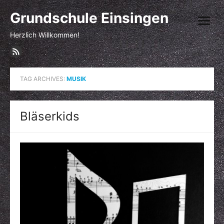
Skip
Grundschule Einsingen
to
open
content
menu
Herzlich Willkommen!
TAG ARCHIVES:
MUSIK
Bläserkids