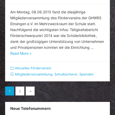
Am Montag, 08.06.2015 fand die diesjährige
Mitgliederversammlung des Fördervereins der GHWRS
Einsingen e.V. im Mehrzweckraum der Schule statt.
Nachfolgend die wichtigsten Infos: Tätigkeitsbericht
Förderschwerpunkt 2014 war die Schülerbibliothek,
dank der großzügigen Unterstützung von Unternehmen
und Privatpersonen konnten wir die Einrichtung …
Read More »
Aktuelles Förderverein
Mitgliederversammlung
,
Schulbücherei
,
Spenden
Seitennummerierung
1
2
→
der
Beiträge
Neue Telefonummern